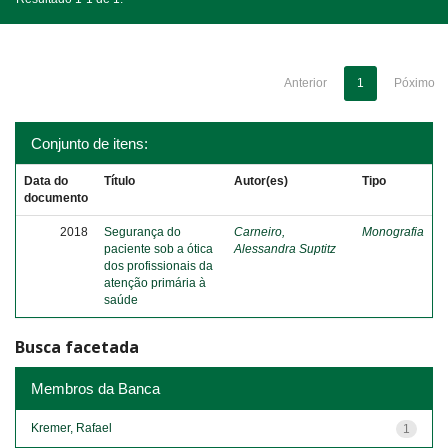
Anterior
1
Póximo
Conjunto de itens:
Data do
Título
Autor(es)
Tipo
documento
2018
Segurança do
Carneiro,
Monografia
paciente sob a ótica
Alessandra Suptitz
dos profissionais da
atenção primária à
saúde
Busca facetada
Membros da Banca
Kremer, Rafael
1