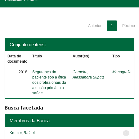
Anterior
1
Póximo
Conjunto de itens:
Data do
Título
Autor(es)
Tipo
documento
2018
Segurança do
Carneiro,
Monografia
paciente sob a ótica
Alessandra Suptitz
dos profissionais da
atenção primária à
saúde
Busca facetada
Membros da Banca
Kremer, Rafael
1