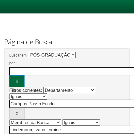
Skip
navigation
Página de Busca
Buscar em:
por
Filtros correntes: