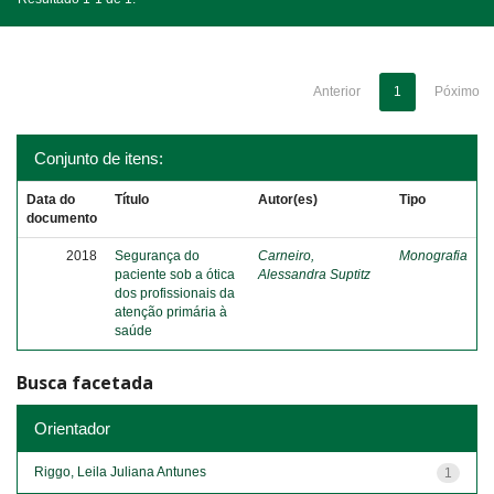
Anterior
1
Póximo
Conjunto de itens:
Data do
Título
Autor(es)
Tipo
documento
2018
Segurança do
Carneiro,
Monografia
paciente sob a ótica
Alessandra Suptitz
dos profissionais da
atenção primária à
saúde
Busca facetada
Orientador
Riggo, Leila Juliana Antunes
1