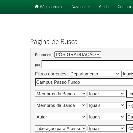
Página inicial
Navegar
Ajuda
Contato
Skip
navigation
Página de Busca
Buscar em:
por
Filtros correntes: