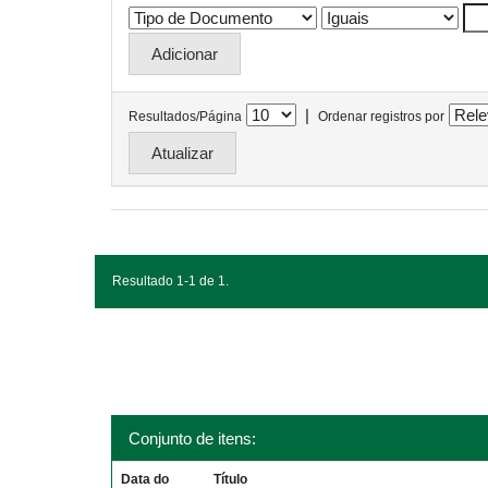
|
Resultados/Página
Ordenar registros por
Resultado 1-1 de 1.
Conjunto de itens:
Data do
Título