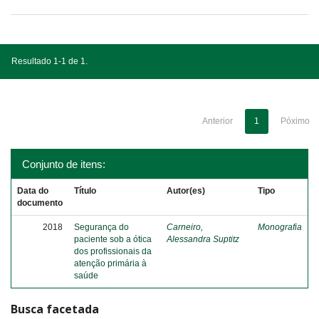
Resultado 1-1 de 1.
Anterior
1
Póximo
Conjunto de itens:
Data do
Título
Autor(es)
Tipo
documento
2018
Segurança do
Carneiro,
Monografia
paciente sob a ótica
Alessandra Suptitz
dos profissionais da
atenção primária à
saúde
Busca facetada