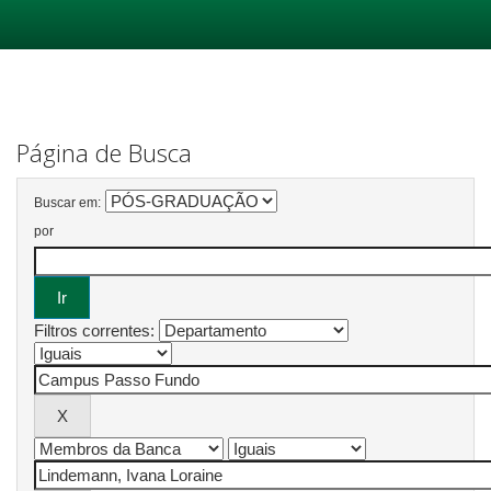
Skip
navigation
Página de Busca
Buscar em:
por
Filtros correntes: