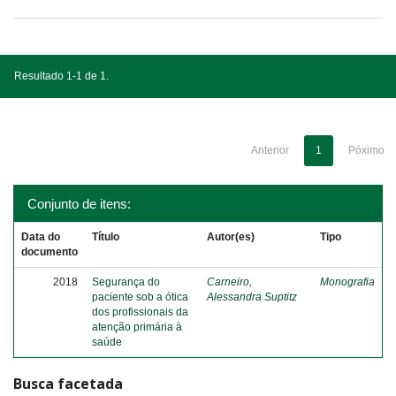
Resultado 1-1 de 1.
Anterior
1
Póximo
Conjunto de itens:
Data do
Título
Autor(es)
Tipo
documento
2018
Segurança do
Carneiro,
Monografia
paciente sob a ótica
Alessandra Suptitz
dos profissionais da
atenção primária à
saúde
Busca facetada