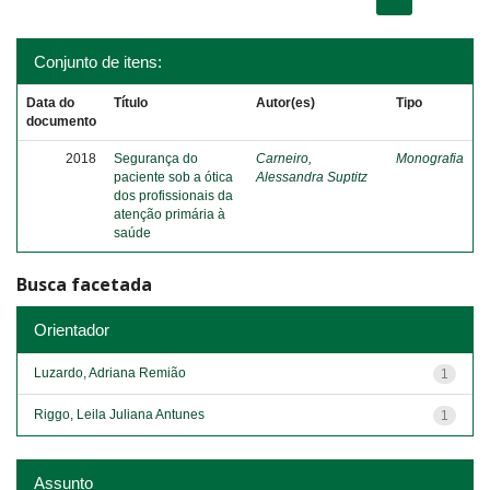
Conjunto de itens:
Data do
Título
Autor(es)
Tipo
documento
2018
Segurança do
Carneiro,
Monografia
paciente sob a ótica
Alessandra Suptitz
dos profissionais da
atenção primária à
saúde
Busca facetada
Orientador
Luzardo, Adriana Remião
1
Riggo, Leila Juliana Antunes
1
Assunto