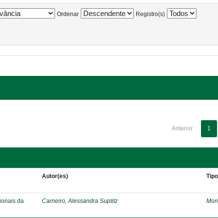
Ordenar
Registro(s)
Anterior
1
Autor(es)
Tip
ionais da
Carneiro, Alessandra Suptitz
Mon