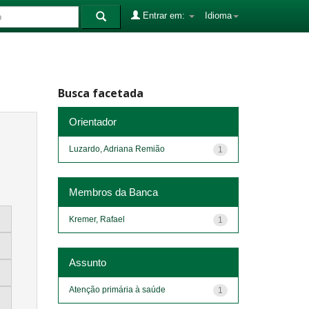
Entrar em:
Idioma
Busca facetada
Orientador
Luzardo, Adriana Remião
1
Membros da Banca
Kremer, Rafael
1
Assunto
Atenção primária à saúde
1