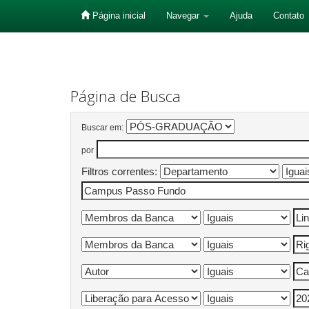
Página inicial
Navegar
Ajuda
Contato
Skip
navigation
Página de Busca
Buscar em:
por
Filtros correntes: