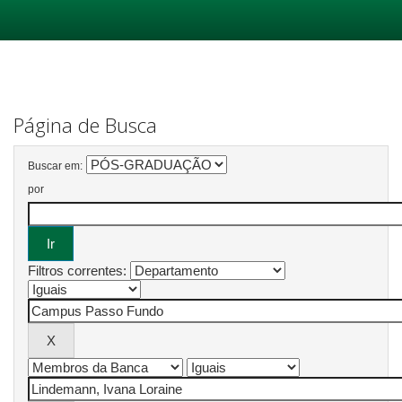
Skip
navigation
Página de Busca
Buscar em:
por
Filtros correntes: