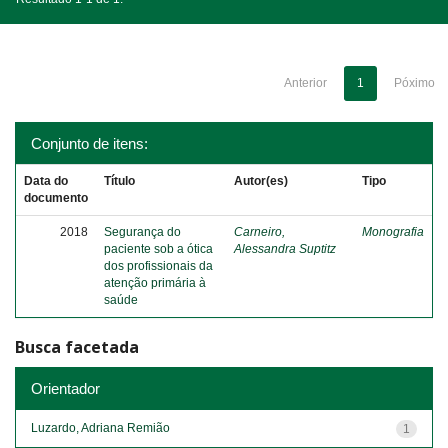
Anterior
1
Póximo
Conjunto de itens:
Data do
Título
Autor(es)
Tipo
documento
2018
Segurança do
Carneiro,
Monografia
paciente sob a ótica
Alessandra Suptitz
dos profissionais da
atenção primária à
saúde
Busca facetada
Orientador
Luzardo, Adriana Remião
1