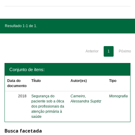
Resultado 1-1 de 1.
Anterior
1
Póximo
Conjunto de itens:
Data do
Título
Autor(es)
Tipo
documento
2018
Segurança do
Carneiro,
Monografia
paciente sob a ótica
Alessandra Suptitz
dos profissionais da
atenção primária à
saúde
Busca facetada