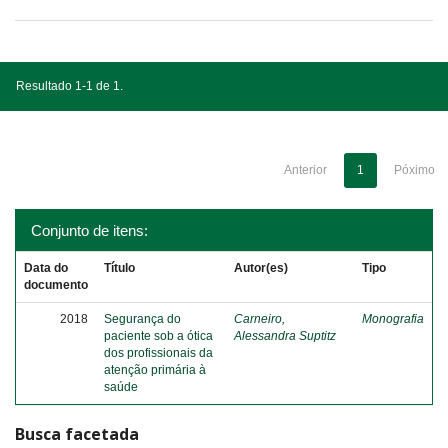
Resultado 1-1 de 1.
Anterior
1
Póximo
Conjunto de itens:
Data do
Título
Autor(es)
Tipo
documento
2018
Segurança do
Carneiro,
Monografia
paciente sob a ótica
Alessandra Suptitz
dos profissionais da
atenção primária à
saúde
Busca facetada