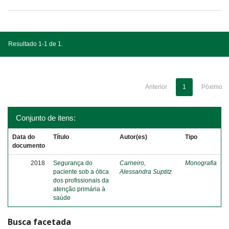
Resultado 1-1 de 1.
Anterior
1
Póximo
Conjunto de itens:
Data do
Título
Autor(es)
Tipo
documento
2018
Segurança do
Carneiro,
Monografia
paciente sob a ótica
Alessandra Suptitz
dos profissionais da
atenção primária à
saúde
Busca facetada