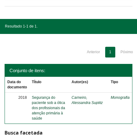
Resultado 1-1 de 1.
Anterior
1
Póximo
Conjunto de itens:
Data do
Título
Autor(es)
Tipo
documento
2018
Segurança do
Carneiro,
Monografia
paciente sob a ótica
Alessandra Suptitz
dos profissionais da
atenção primária à
saúde
Busca facetada