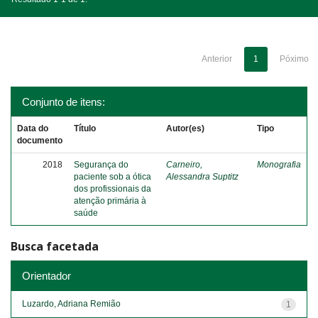
Anterior
1
Póximo
Conjunto de itens:
Data do
Título
Autor(es)
Tipo
documento
2018
Segurança do
Carneiro,
Monografia
paciente sob a ótica
Alessandra Suptitz
dos profissionais da
atenção primária à
saúde
Busca facetada
Orientador
Luzardo, Adriana Remião
1