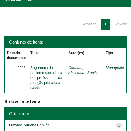
Anterior
1
Póximo
Conjunto de itens:
Data do
Título
Autor(es)
Tipo
documento
2018
Segurança do
Carneiro,
Monografia
paciente sob a ótica
Alessandra Suptitz
dos profissionais da
atenção primária à
saúde
Busca facetada
Orientador
Luzardo, Adriana Remião
1