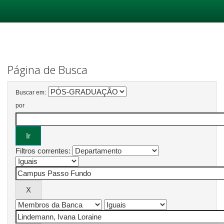
Skip
navigation
Página de Busca
Buscar em:
por
Filtros correntes: