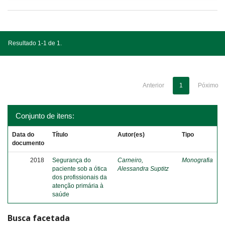
Resultado 1-1 de 1.
Anterior
1
Póximo
Conjunto de itens:
Data do
Título
Autor(es)
Tipo
documento
2018
Segurança do
Carneiro,
Monografia
paciente sob a ótica
Alessandra Suptitz
dos profissionais da
atenção primária à
saúde
Busca facetada