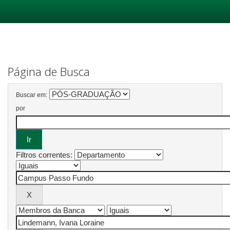
Skip
navigation
Página de Busca
Buscar em:
por
Filtros correntes: