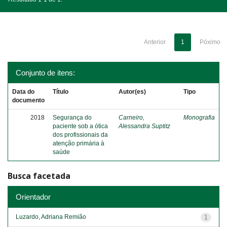
Anterior
1
Póximo
Conjunto de itens:
Data do
Título
Autor(es)
Tipo
documento
2018
Segurança do
Carneiro,
Monografia
paciente sob a ótica
Alessandra Suptitz
dos profissionais da
atenção primária à
saúde
Busca facetada
Orientador
Luzardo, Adriana Remião
1