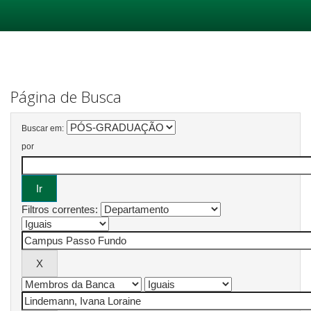
Skip
navigation
Página de Busca
Buscar em:
por
Filtros correntes: