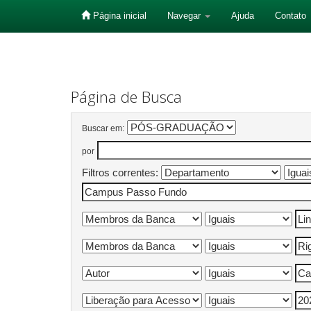
Página inicial
Navegar
Ajuda
Contato
Skip
navigation
Página de Busca
Buscar em:
por
Filtros correntes: