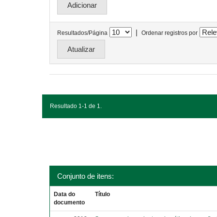
|
Resultados/Página
Ordenar registros por
Resultado 1-1 de 1.
Conjunto de itens:
Data do
Título
documento