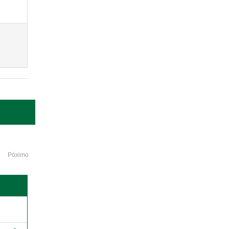
Póximo
o