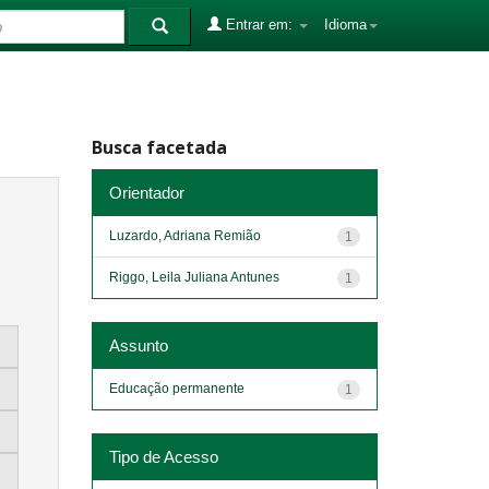
Entrar em:
Idioma
Busca facetada
Orientador
Luzardo, Adriana Remião
1
Riggo, Leila Juliana Antunes
1
Assunto
Educação permanente
1
Tipo de Acesso