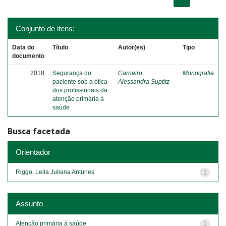
Conjunto de itens:
Data do
Título
Autor(es)
Tipo
documento
2018
Segurança do
Carneiro,
Monografia
paciente sob a ótica
Alessandra Suptitz
dos profissionais da
atenção primária à
saúde
Busca facetada
Orientador
Riggo, Leila Juliana Antunes
1
Assunto
Atenção primária à saúde
1