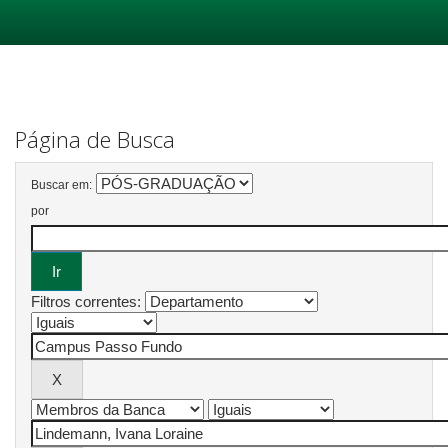
Skip
navigation
Página de Busca
Buscar em:
por
Filtros correntes: