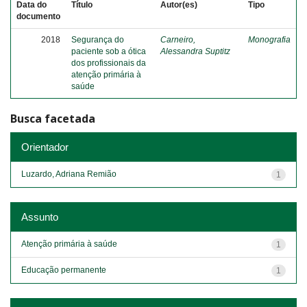
Data do
Título
Autor(es)
Tipo
documento
2018
Segurança do
Carneiro,
Monografia
paciente sob a ótica
Alessandra Suptitz
dos profissionais da
atenção primária à
saúde
Busca facetada
Orientador
Luzardo, Adriana Remião
1
Assunto
Atenção primária à saúde
1
Educação permanente
1