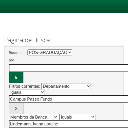
Skip
navigation
Página de Busca
Buscar em:
por
Filtros correntes: