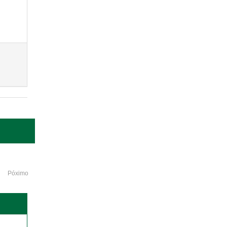
Póximo
o