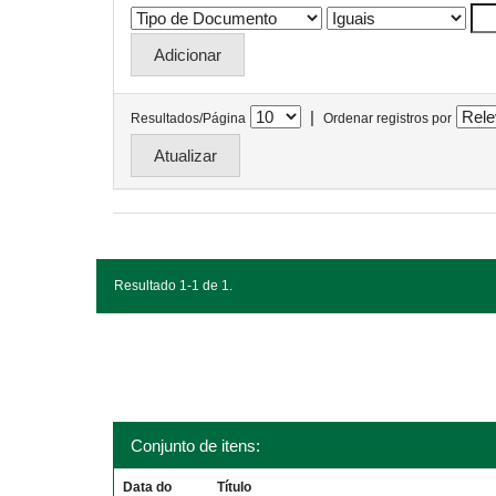
|
Resultados/Página
Ordenar registros por
Resultado 1-1 de 1.
Conjunto de itens:
Data do
Título