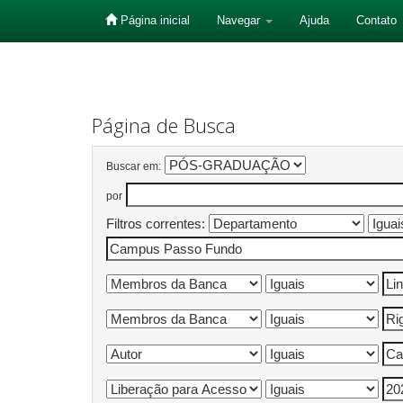
Página inicial
Navegar
Ajuda
Contato
Skip
navigation
Página de Busca
Buscar em:
por
Filtros correntes: