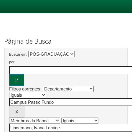
Skip
navigation
Página de Busca
Buscar em:
por
Filtros correntes: