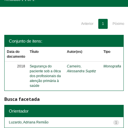
Anterior
1
Póximo
Conjunto de itens:
Data do
Título
Autor(es)
Tipo
documento
2018
Segurança do
Carneiro,
Monografia
paciente sob a ótica
Alessandra Suptitz
dos profissionais da
atenção primária à
saúde
Busca facetada
Orientador
Luzardo, Adriana Remião
1