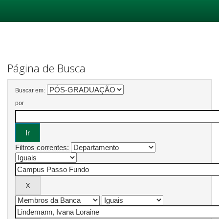
Skip
navigation
Página de Busca
Buscar em:
por
Filtros correntes: