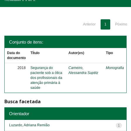
Anterior
1
Póximo
Conjunto de itens:
Data do
Título
Autor(es)
Tipo
documento
2018
Segurança do
Carneiro,
Monografia
paciente sob a ótica
Alessandra Suptitz
dos profissionais da
atenção primária à
saúde
Busca facetada
Orientador
Luzardo, Adriana Remião
1