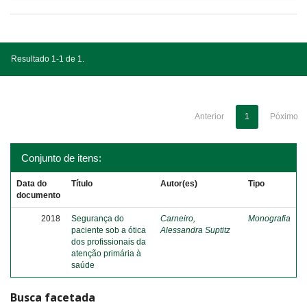
Resultado 1-1 de 1.
Anterior
1
Póximo
Conjunto de itens:
Data do
Título
Autor(es)
Tipo
documento
2018
Segurança do
Carneiro,
Monografia
paciente sob a ótica
Alessandra Suptitz
dos profissionais da
atenção primária à
saúde
Busca facetada