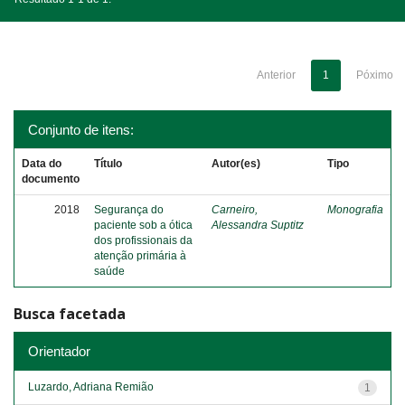
Anterior
1
Póximo
Conjunto de itens:
Data do
Título
Autor(es)
Tipo
documento
2018
Segurança do
Carneiro,
Monografia
paciente sob a ótica
Alessandra Suptitz
dos profissionais da
atenção primária à
saúde
Busca facetada
Orientador
Luzardo, Adriana Remião
1