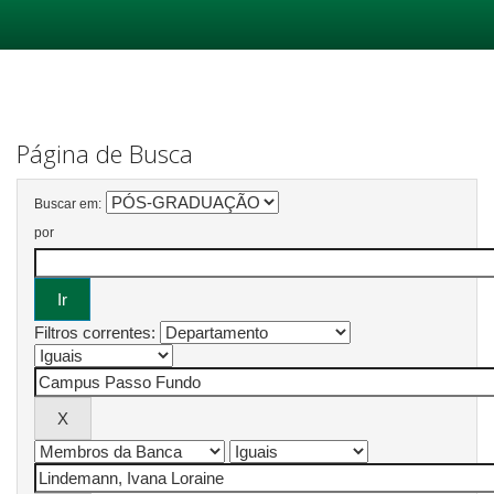
Skip
navigation
Página de Busca
Buscar em:
por
Filtros correntes: