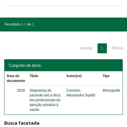
Resultado 1-1 de 1.
Anterior
1
Póximo
Conjunto de itens:
Data do
Título
Autor(es)
Tipo
documento
2018
Segurança do
Carneiro,
Monografia
paciente sob a ótica
Alessandra Suptitz
dos profissionais da
atenção primária à
saúde
Busca facetada