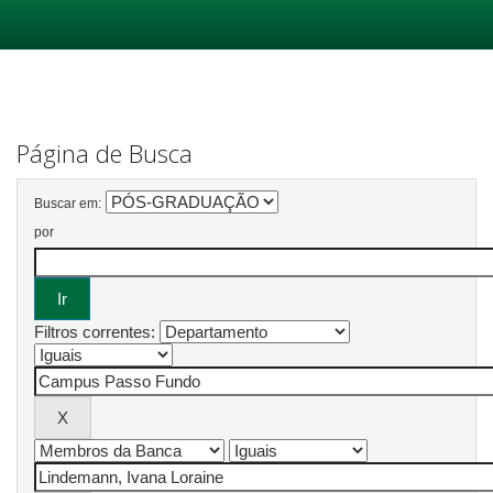
Skip
navigation
Página de Busca
Buscar em:
por
Filtros correntes: