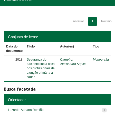
Anterior
1
Póximo
Conjunto de itens:
Data do
Título
Autor(es)
Tipo
documento
2018
Segurança do
Carneiro,
Monografia
paciente sob a ótica
Alessandra Suptitz
dos profissionais da
atenção primária à
saúde
Busca facetada
Orientador
Luzardo, Adriana Remião
1