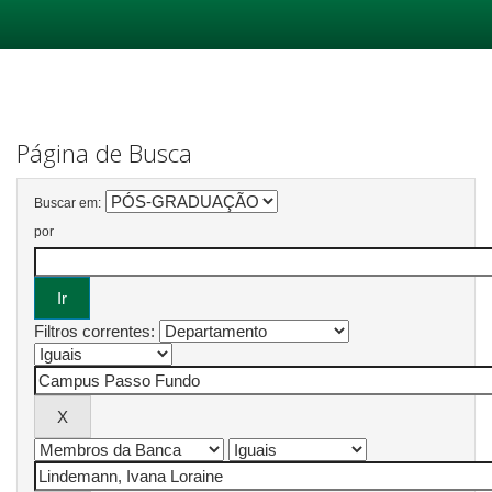
Skip
navigation
Página de Busca
Buscar em:
por
Filtros correntes: