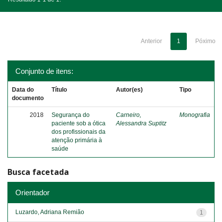
Anterior
1
Póximo
Conjunto de itens:
Data do
Título
Autor(es)
Tipo
documento
2018
Segurança do
Carneiro,
Monografia
paciente sob a ótica
Alessandra Suptitz
dos profissionais da
atenção primária à
saúde
Busca facetada
Orientador
Luzardo, Adriana Remião
1