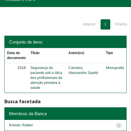
Anterior
1
Póximo
Conjunto de itens:
Data do
Título
Autor(es)
Tipo
documento
2018
Segurança do
Carneiro,
Monografia
paciente sob a ótica
Alessandra Suptitz
dos profissionais da
atenção primária à
saúde
Busca facetada
Membros da Banca
Kremer, Rafael
1