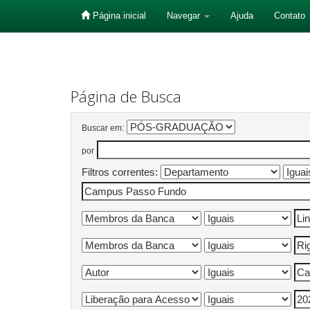
Página inicial
Navegar
Ajuda
Contato
Skip
navigation
Página de Busca
Buscar em:
por
Filtros correntes: