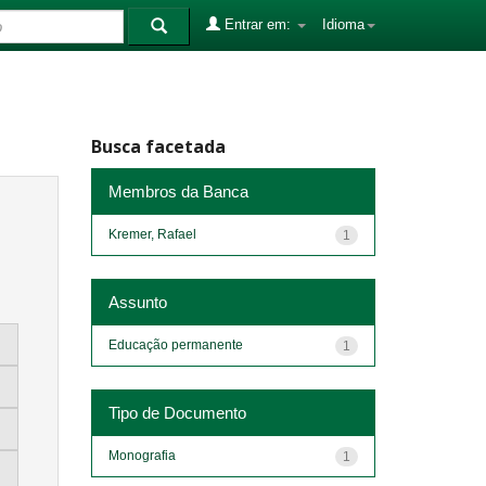
Entrar em:
Idioma
Busca facetada
Membros da Banca
Kremer, Rafael
1
Assunto
Educação permanente
1
Tipo de Documento
Monografia
1