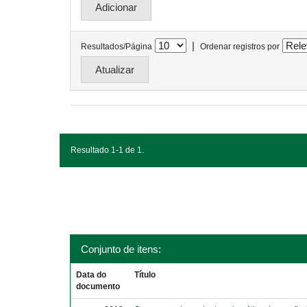
|
Resultados/Página
Ordenar registros por
Resultado 1-1 de 1.
Conjunto de itens:
Data do
Título
documento