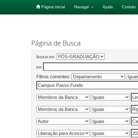
Página inicial
Navegar
Ajuda
Contato
Skip
navigation
Página de Busca
Buscar em:
por
Filtros correntes: