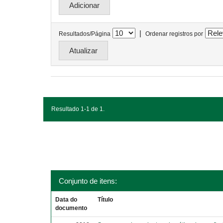
|
Resultados/Página
Ordenar registros por
Resultado 1-1 de 1.
Conjunto de itens:
Data do
Título
documento