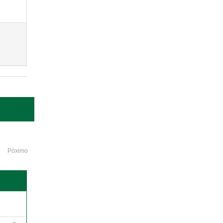
Póximo
o