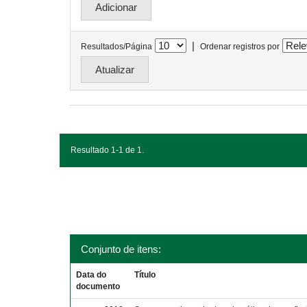
|
Resultados/Página
Ordenar registros por
Resultado 1-1 de 1.
Conjunto de itens:
Data do
Título
documento