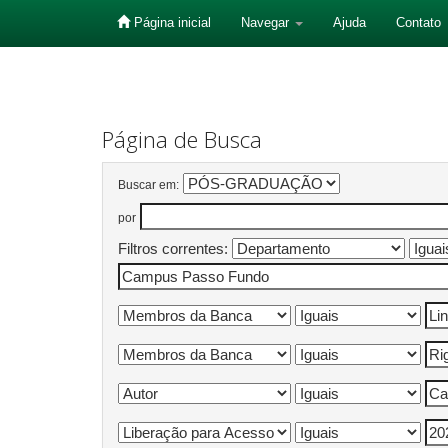
Página inicial
Navegar
Ajuda
Contato
Skip
navigation
Página de Busca
Buscar em:
por
Filtros correntes: