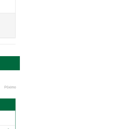
Póximo
o