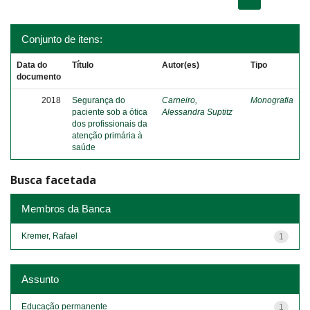
Conjunto de itens:
Data do
Título
Autor(es)
Tipo
documento
2018
Segurança do
Carneiro,
Monografia
paciente sob a ótica
Alessandra Suptitz
dos profissionais da
atenção primária à
saúde
Busca facetada
Membros da Banca
Kremer, Rafael
1
Assunto
Educação permanente
1