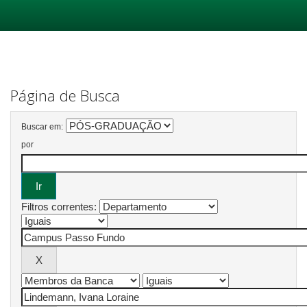
Skip
navigation
Página de Busca
Buscar em:
por
Filtros correntes: