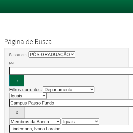
Skip
navigation
Página de Busca
Buscar em:
por
Filtros correntes: