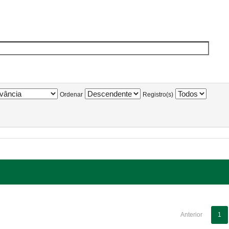
Ordenar
Registro(s)
Anterior
1