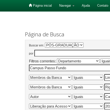
Página inicial
Navegar
Ajuda
Contato
Skip
navigation
Página de Busca
Buscar em:
por
Filtros correntes: