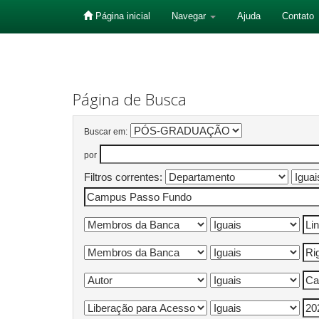
Página inicial
Navegar
Ajuda
Contato
Skip
navigation
Página de Busca
Buscar em:
por
Filtros correntes: