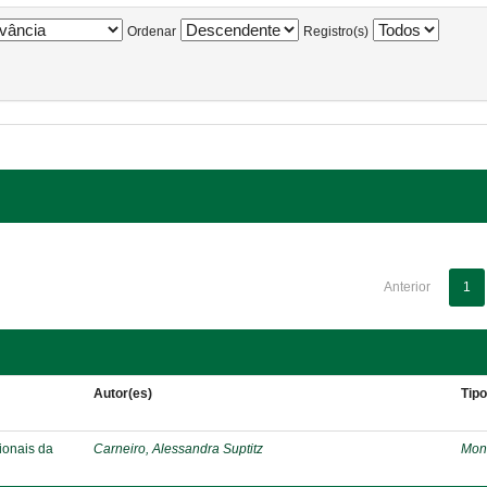
Ordenar
Registro(s)
Anterior
1
Autor(es)
Tip
ionais da
Carneiro, Alessandra Suptitz
Mon