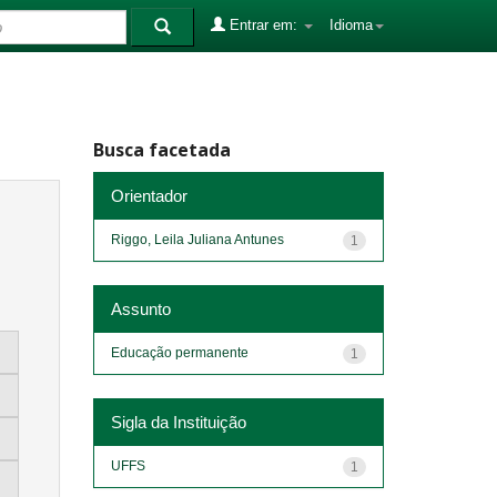
Entrar em:
Idioma
Busca facetada
Orientador
Riggo, Leila Juliana Antunes
1
Assunto
Educação permanente
1
Sigla da Instituição
UFFS
1