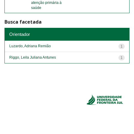
atenção primária à
saúde
Busca facetada
Orientador
Luzardo, Adriana Remião
1
Riggo, Leila Juliana Antunes
1