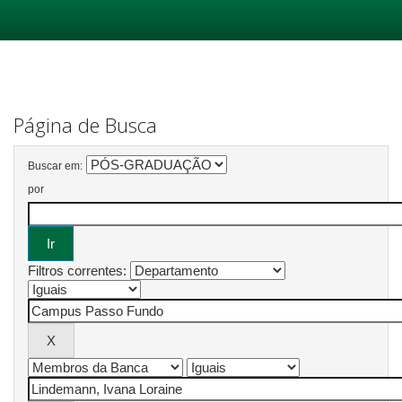
Skip
navigation
Página de Busca
Buscar em:
por
Filtros correntes: