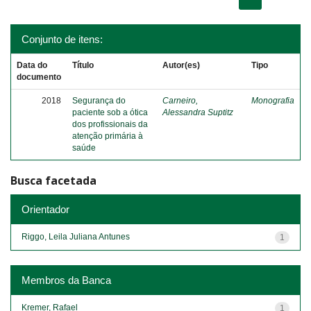
Conjunto de itens:
Data do
Título
Autor(es)
Tipo
documento
2018
Segurança do
Carneiro,
Monografia
paciente sob a ótica
Alessandra Suptitz
dos profissionais da
atenção primária à
saúde
Busca facetada
Orientador
Riggo, Leila Juliana Antunes
1
Membros da Banca
Kremer, Rafael
1