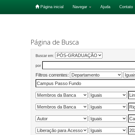
Página inicial
Navegar
Ajuda
Contato
Skip
navigation
Página de Busca
Buscar em:
por
Filtros correntes: