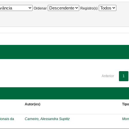
Ordenar
Registro(s)
Anterior
1
Autor(es)
Tip
ionais da
Carneiro, Alessandra Suptitz
Mon