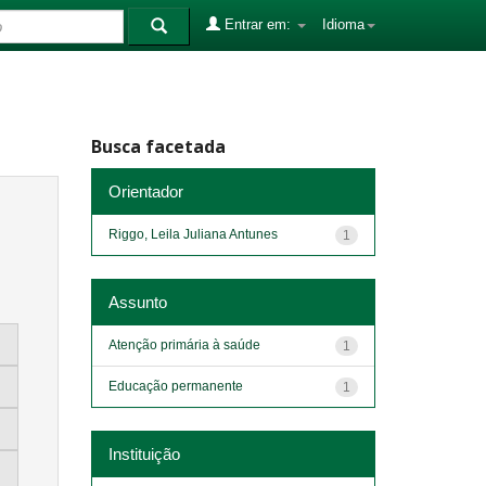
Entrar em:
Idioma
Busca facetada
Orientador
Riggo, Leila Juliana Antunes
1
Assunto
Atenção primária à saúde
1
Educação permanente
1
Instituição