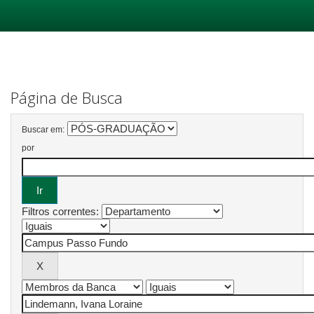
Skip
navigation
Página de Busca
Buscar em:
por
Filtros correntes: