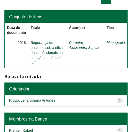
Conjunto de itens:
Data do
Título
Autor(es)
Tipo
documento
2018
Segurança do
Carneiro,
Monografia
paciente sob a ótica
Alessandra Suptitz
dos profissionais da
atenção primária à
saúde
Busca facetada
Orientador
Riggo, Leila Juliana Antunes
1
Membros da Banca
Kremer, Rafael
1