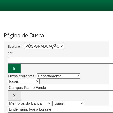
Skip
navigation
Página de Busca
Buscar em:
por
Filtros correntes: