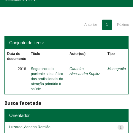
Anterior
1
Póximo
Conjunto de itens:
Data do
Título
Autor(es)
Tipo
documento
2018
Segurança do
Carneiro,
Monografia
paciente sob a ótica
Alessandra Suptitz
dos profissionais da
atenção primária à
saúde
Busca facetada
Orientador
Luzardo, Adriana Remião
1