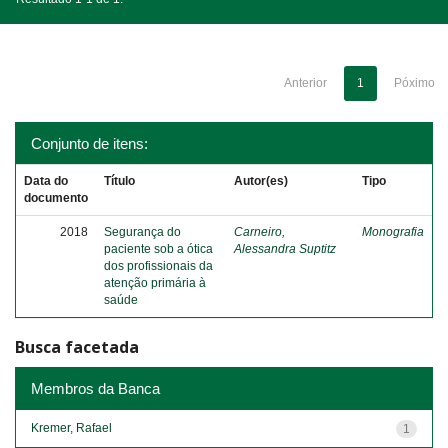
Anterior
1
Póximo
Conjunto de itens:
Data do
Título
Autor(es)
Tipo
documento
2018
Segurança do
Carneiro,
Monografia
paciente sob a ótica
Alessandra Suptitz
dos profissionais da
atenção primária à
saúde
Busca facetada
Membros da Banca
Kremer, Rafael
1