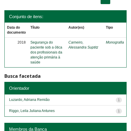
Conjunto de itens:
Data do
Título
Autor(es)
Tipo
documento
2018
Segurança do
Carneiro,
Monografia
paciente sob a ótica
Alessandra Suptitz
dos profissionais da
atenção primária à
saúde
Busca facetada
Orientador
Luzardo, Adriana Remião
1
Riggo, Leila Juliana Antunes
1
Membros da Banca