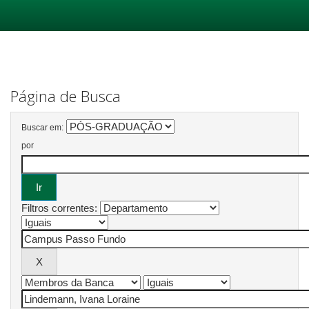
Skip
navigation
Página de Busca
Buscar em:
por
Filtros correntes: