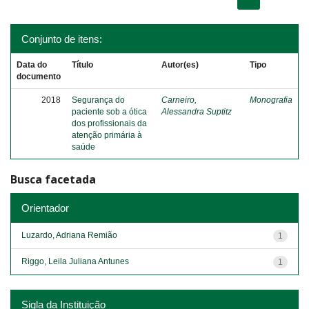
Conjunto de itens:
Data do
Título
Autor(es)
Tipo
documento
2018
Segurança do
Carneiro,
Monografia
paciente sob a ótica
Alessandra Suptitz
dos profissionais da
atenção primária à
saúde
Busca facetada
Orientador
Luzardo, Adriana Remião
1
Riggo, Leila Juliana Antunes
1
Sigla da Instituição