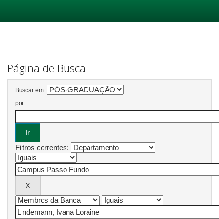
Skip
navigation
Página de Busca
Buscar em:
por
Filtros correntes: