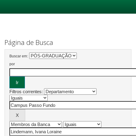
Skip
navigation
Página de Busca
Buscar em:
por
Filtros correntes: