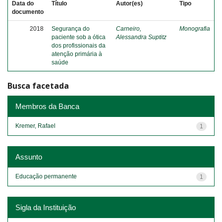
Data do
Título
Autor(es)
Tipo
documento
2018
Segurança do
Carneiro,
Monografia
paciente sob a ótica
Alessandra Suptitz
dos profissionais da
atenção primária à
saúde
Busca facetada
Membros da Banca
Kremer, Rafael
1
Assunto
Educação permanente
1
Sigla da Instituição