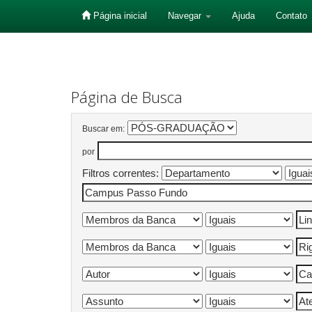
Página inicial
Navegar
Ajuda
Contato
Skip
navigation
Página de Busca
Buscar em:
por
Filtros correntes: