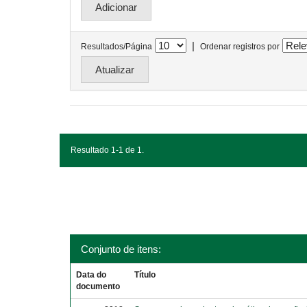
|
Resultados/Página
Ordenar registros por
Resultado 1-1 de 1.
Conjunto de itens:
Data do
Título
documento